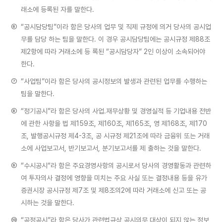
래소에 등록된 자를 말한다.
⑥
“공시담당팀”이라 함은 당사의 업무 및 직제 규정에 의거 당사의 공시업
무를 담당 하는 팀을 말한다. 이 경우 공시담당팀에는 공시규정 제88조
제2항에 따라 거래소에 등 록된 “공시담당자” 2인 이상이 소속되어야
한다.
⑦
“사업팀”이라 함은 당사의 공시정보의 발생과 관련된 업무를 수행하는
팀을 말한다.
⑧
“정기공시”라 함은 당사의 사업․재무상황 및 경영실적 등 기업내용 전반
에 관한 사항을 법 제159조, 제160조, 제165조, 영 제168조, 제170
조, 발행공시규정 제4-3조, 공 시규정 제21조에 따라 금융위 또는 거래
소에 사업보고서, 반기보고서, 분기보고서를 제 출하는 것을 말한다.
⑨
“수시공시“라 함은 주요경영사항의 공시로서 당사의 경영활동과 관련하
여 투자의사 결정에 영향을 미치는 주요 사실 또는 결정내용 등을 유가
증권시장 공시규정 제7조 및 제8조의2에 따라 거래소에 신고 또는 공
시하는 것을 말한다.
⑩
“공정공시”라 함은 당사가 관련법규상 공시의무 대상이 되지 않는 정보