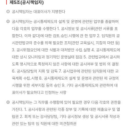
제5조(공시책임자)
①
공시책임자는 대표이사가 지명한다
②
공시책임자는 공시통제제도의 설계 및 운영에 관련된 업무를 총괄하며
다음 각호의 업무를 수행한다 1. 공시정보 및 공시서류(관련 서류를 포
함한다. 이하 같다)에 대한 검토․승인․시행에 관 한 업무 2. 임직원의 공
시관련법규의 준수를 위해 필요한 조치(관련 교육실시, 지침의 마련 등)
3. 공시위험요인에 대한 식별과 대처방안 수립․실행 4. 공시통제제도에
대한 상시 모니터링과 정기적인 운영실태 점검 5. 관련법규에서 공시하
도록 명시적으로 특정하지 않은 사항에 대한 공시여부 및 범위 의 결정
6. 공시담당팀의 지휘 및 감독 7. 공시업무에 관련된 임직원에 대한 교
육계획 수립․시행 8. 공시통제제도의 설계 및 운영과 관련된 제 규정의
시행을 위한 세부지침 등의 승인 9. 기타 공시통제제도와 관련하여 대
표이사가 필요하다고 인정하는 사항
③
공시책임자는 그 직무를 수행함에 있어 필요한 경우 다음 각호의 권한을
가진다. 1. 공시사항과 관련된 각종 장부 및 기록에 대한 제출요구 및 열
람권 2. 회계 또는 감사담당팀, 기타 공시정보 생성 및 공시서류 작성과
관련 있는 팀의 임 직원에 대한 의견청취권