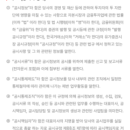
①
“공시정보”라 함은 당사의 경영 및 재산 등에 관하여 투자자의 투 자판
단에 영향을 미칠 수 있는 사항으로 자본시장과 금융투자업에 관한 법률
(이하 “법” 이라 한다) 및 법 시행령(이하 “영”이라 한다), 금융위원회(이
하 “금융위”라 한다)의 증권의 발행 및 공시등에 관한 규정(이하 “발행
공시규정”이라 한다), 한국거래소(이하 “거래소”라 한다)의 유가증권시
장 공시규정(이하 “공시규정”이라 한다) 등 관련 법규 에서 정하고 있는
공시사항 및 그 와 관련된 정보를 말한다.
②
“공시서류”라 함은 공시정보의 공시를 위하여 제출한 신고 및 보고서류
(전자문서 포함)와 이에 첨부된 서류를 말한다.
③
“공시통제제도”라 함은 공시정보를 당사 내부의 관련 조직에서 일정한
통제절차에 따라 관리해 나가는 제반 업무활동을 말한다.
④
“공시통제조직”이라 함은 이 규정에 의해 공시정보의 생성, 수집, 검토,
공시서류 의 작성, 승인 등 공시와 관련된 업무를 수행하는 대표이사, 공
시책임자, 공시담당팀 및 공시정보의 생성과 관련된 사업팀을 의미한다.
⑤
“공시책임자”라 함은 대표이사의 지명을 받아 당사의 공시업무를 실질
적으로 총괄 하는 자로 공시규정 제88조 제1항에 따라 공시책임자로 거