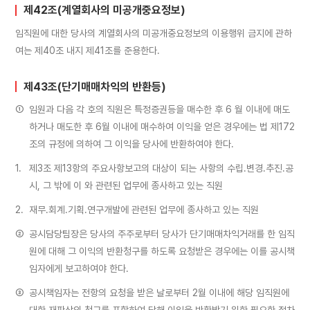
제42조(계열회사의 미공개중요정보)
임직원에 대한 당사의 계열회사의 미공개중요정보의 이용행위 금지에 관하
여는 제40조 내지 제41조를 준용한다.
제43조(단기매매차익의 반환등)
①
임원과 다음 각 호의 직원은 특정증권등을 매수한 후 6 월 이내에 매도
하거나 매도한 후 6월 이내에 매수하여 이익을 얻은 경우에는 법 제172
조의 규정에 의하여 그 이익을 당사에 반환하여야 한다.
1.
제3조 제13항의 주요사항보고의 대상이 되는 사항의 수립․변경․추진․공
시, 그 밖에 이 와 관련된 업무에 종사하고 있는 직원
2.
재무․회계․기획․연구개발에 관련된 업무에 종사하고 있는 직원
②
공시담당팀장은 당사의 주주로부터 당사가 단기매매차익거래를 한 임직
원에 대해 그 이익의 반환청구를 하도록 요청받은 경우에는 이를 공시책
임자에게 보고하여야 한다.
③
공시책임자는 전항의 요청을 받은 날로부터 2월 이내에 해당 임직원에
대한 재판상의 청구를 포함하여 당해 이익을 반환받기 위한 필요한 절차