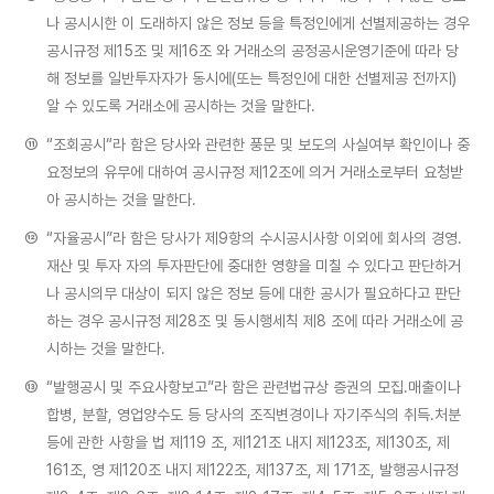
나 공시시한 이 도래하지 않은 정보 등을 특정인에게 선별제공하는 경우
공시규정 제15조 및 제16조 와 거래소의 공정공시운영기준에 따라 당
해 정보를 일반투자자가 동시에(또는 특정인에 대한 선별제공 전까지)
알 수 있도록 거래소에 공시하는 것을 말한다.
⑪
“조회공시“라 함은 당사와 관련한 풍문 및 보도의 사실여부 확인이나 중
요정보의 유무에 대하여 공시규정 제12조에 의거 거래소로부터 요청받
아 공시하는 것을 말한다.
⑫
“자율공시”라 함은 당사가 제9항의 수시공시사항 이외에 회사의 경영․
재산 및 투자 자의 투자판단에 중대한 영향을 미칠 수 있다고 판단하거
나 공시의무 대상이 되지 않은 정보 등에 대한 공시가 필요하다고 판단
하는 경우 공시규정 제28조 및 동시행세칙 제8 조에 따라 거래소에 공
시하는 것을 말한다.
⑬
“발행공시 및 주요사항보고”라 함은 관련법규상 증권의 모집․매출이나
합병, 분할, 영업양수도 등 당사의 조직변경이나 자기주식의 취득․처분
등에 관한 사항을 법 제119 조, 제121조 내지 제123조, 제130조, 제
161조, 영 제120조 내지 제122조, 제137조, 제 171조, 발행공시규정