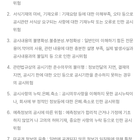
위험
2.
서식기재의 미비, 기재오류 : 기재요령 등에 대한 이해부족, 오타 등으로
공시관련 서식상 요구되는 사항에 대한 기재누락 또는 오류로 인한 공시
위험
3.
공시내용의 불명확성․불충분성․부정확성 : 일반인이 이해하기 힘든 전문
용어․약어의 사용, 관련 내용에 대한 충분한 설명 부족, 실제 발생사실과
공시내용과의 불일치 등 으로 인한 공시위험
4.
관련법규상의 공시기한 준수의무의 불이행 : 정보전달의 지연, 결재의
지연, 공시기 한에 대한 오인 등으로 공시기한을 준수하지 못하는 경우
의 공시위험
5.
공시사항의 누락․은폐․축소 : 공시의무사항을 이해하지 못한 공시누락이
나, 회사에 부 정적인 정보등에 대한 은폐․축소로 인한 공시위험
6.
예측정보의 공시에 따른 위험 : 예측정보가 합리적 근거나 가정에 기초
하지 않았거 나 고의의 허위기재, 중요한 사항의 누락 등으로 인한 공시
위험
7.
미공개 정보의 유출 : 일반에 공개되지 않은 정보가 임직원에 의해 특정